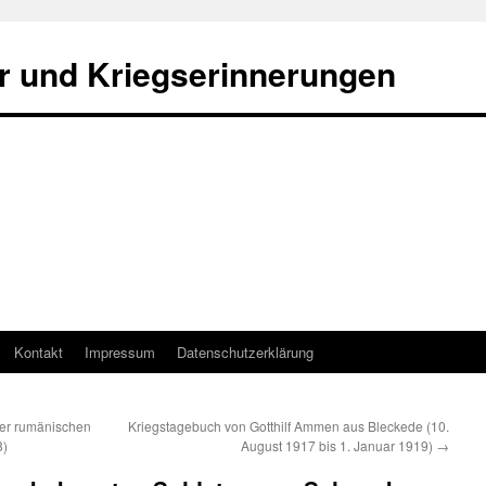
r und Kriegserinnerungen
Kontakt
Impressum
Datenschutzerklärung
der rumänischen
Kriegstagebuch von Gotthilf Ammen aus Bleckede (10.
8)
August 1917 bis 1. Januar 1919)
→