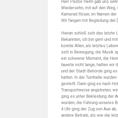
Herr Pastor Helm gab uns sehr 
Wiedersehn, mit auf den Weg, 
Kamerad Röser, im Namen der 
Wir fangen mit Begleitung der [
Hieran schloß sich das letzte Lebewohl, von meiner Lieben Frau, Geschwistern u. Bekannten, ich bin gern und mit Gott für König und Vaterland ins Feld gegangen und konnte Allen, als letztes Lebewohl zurufen, auf gesundes Wiedersehen. Der Zug setzte sich in Bewegung, die Musik spielte das Lied: Muß ich den zum Städtlein hinaus: Es war ein schwerer Moment, die Heimat mit allen Verwandten und Bekannten zu verlaßen. Es tauerte nicht lange, hatten wir die Heimat hinter uns unter Begleitung der Stadtkapelle, und der Stadt-Behörde ging es bis nach Aue, wo wir uns 10 Uhr vormittags zu stellen hatten. In der Turnhalle wurden wir Bezirksweise eingeteilt, und der Transport zusammen gestellt. Dann ging es nach Hotel Stadtbark, wo wir Mittag machten, nachdem wurde Transportweise angetreten, wir wahren in unserm Bezirk zirka 30 Mann z. Fß.Art., weiter ging es unter Bekleidung der Auer Stadtkapelle nach dem Bahnhof, wo wir verladen wurden, die Führung unseres Bezirks hatte Feldwebel d. R. Schubart aus Schwarzenberg. 4 Uhr ging der Zug von Aue ab, es herrschte hier, unter den Kameraden schon ein ganz andere Betrieb, als wie die letzten Tage in der Heimath. Einen schweren Moment hatte ich noch in Niederlößnitz, wo wo ich unsere Kirche zum letzten mal sah, aber dann war alles wieder im Herz und im Sinn, und Alle wahren Sie begeistert für den Krieg. Nachts 2 Uhr kamen wir in Zeithein an, wir fuhren bis ins Barakenlager, und wurden daselbst verquartiert, sehr ermütet von der Aufregung des ganzen Tages, hatten wir kaum ein Stündchen geschlafen, abr leiter, ehr wir soweit kamen, sahen wir das Ungeziefer auf den Strohsäcken rumlaufen, und vorbei wars mit den Schlaf. Bei dieser herrlichen Sommernacht haben wir einen Halt gemacht, bis der Morgen kraute, dann haben wir uns die Barake und den Schießplatz angesehen, wir hatten Zeit bis Mittag. Es war 2 Uhr wo wir unsere Ausrüstung empfingen, und eingekleidet wurden, die Bilder die wir hier gesehen haben, waren einzig, nach dem haben wir unsere Zivilsachen gepakt. 7 Uhr, ging es von Zeithein weg, nach Frauenhain, wir wahren 2 Std mit vollen Gepäck marschiert, und wahren am Ziel angelangt, da hatten wir Alle, den Krieg schon satt, denn der 6. August war ein sehr heiser Tag. Herr Offz. Stellv. Fischer, welcher uns abgeholt hatte, übergab die Kolonne dem Feldwebel, welcher schon auf uns gewartet hatte, um uns die Quartiere anzuweisen, ich Obgfr. Zobisch Kan Riedel, Zeitzer u. ________ kamen in ein Bauerngut zu liegen, wo wir 4 magere Tage auf Stroh verlebten. Während dieser Tage wurden die Garnituren paßend gemacht, und ein Appell nach dem anderen abgehalten. Am 9./8. abends 7 Uhr, es war Sonntag, als wir in Frauenhain, mit voller Kriegsausrüstung, den Marsch nach Zeithein antraten, sehr ermattet kamen wir dort an, da es wiederum ein sehr heiser Tag war. Wir hatten 2 Stunden Pause befor wir Wagen und Pferde verladen konnten, dann kam das Siegnal zum einsteigen. Während dieser Tage lernten wir auch unsere Vorgesetze kennen, Bttrführer war Herr Hauptmann Lehmann, dazu noch Offzstv Müller Fischer u. Beier, Vzfeldw Feudel und 20 Utffz. Es war früh 3 Uhr wie wir in Zeithein abfuhren und kein Mensch wusste wohin, auf dieser Fahrt wahren wir alle erstaunt als wir auf sämtlichen Bahnhöfen die Einrüstung des roten Kreuzes sahen, und viel des guten geniesen konnten. Auf dieser Fahrt herrschte große Bekeisterüng für den Krieg, denn wir sind hier im ganzen Btl gefahren, und es ging mit Sang u. Klang, durch Stadt und Land, nah der Ost Front zu. Als wir am 10/9. abends 9 Uhr in Posen ankamen, hieß es aussteigen, mit Gepäck, auch wurden für sämtliche Fahrzeuge abgeladen und wir marschierten vom Bahnhof ab, bis in die Nacht, wo wir vom Btl absprengten bis zur Berliner Str (Jersitz) hier wurde Quartier weise eingeteilt, ich kam mit 30 Mann, in eine lee