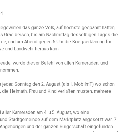
14
iegswirren das ganze Volk, auf höchste gespannt hatten,
ins Gras beisen, bis am Nachmittag desselbigen Tages die
rde, und am Abend gegen 5 Uhr die Kriegserklärung für
ve und Landwehr heraus kam.
reude, wurde dieser Befehl von allen Kameraden, und
genommen.
 jeder, Sonntag den 2. August (als I. MobilmT) wo schon
 die Heimath, Frau und Kind verlaßen musten, mehrere
d aller Kameraden am 4. u.5. August, wo eine
 und Stadtgemeinde auf dem Marktplatz angesetzt war, 7
st Angehörigen und der ganzen Bürgerschaft eingefunden.