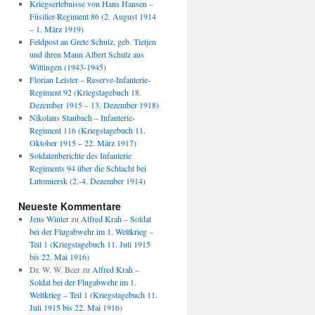
Kriegserlebnisse von Hans Hansen –
Füsilier-Regiment 86 (2. August 1914
– 1. März 1919)
Feldpost an Grete Schulz, geb. Tietjen
und ihren Mann Albert Schulz aus
Wittingen (1943-1945)
Florian Leister – Reserve-Infanterie-
Regiment 92 (Kriegstagebuch 18.
Dezember 1915 – 13. Dezember 1918)
Nikolaus Staubach – Infanterie-
Regiment 116 (Kriegstagebuch 11.
Oktober 1915 – 22. März 1917)
Soldatenberichte des Infanterie
Regiments 94 über die Schlacht bei
Lutomiersk (2.-4. Dezember 1914)
Neueste Kommentare
Jens Winter
zu
Alfred Krah – Soldat
bei der Flugabwehr im 1. Weltkrieg –
Teil 1 (Kriegstagebuch 11. Juli 1915
bis 22. Mai 1916)
Dr. W. W. Beer
zu
Alfred Krah –
Soldat bei der Flugabwehr im 1.
Weltkrieg – Teil 1 (Kriegstagebuch 11.
Juli 1915 bis 22. Mai 1916)