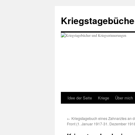
Kriegstagebüche
Idee der Seite
Kriege
Über mich
←
Kriegstagebuch eines Zahnarztes an 
Front (1. Januar 1917-31. Dezember 191