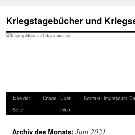
Zum
Inhalt
Kriegstagebücher und Kriegs
springen
Idee der
Kriege
Über
Kontakt
Impressum
Da
Seite
mich
Juni 2021
Archiv des Monats: