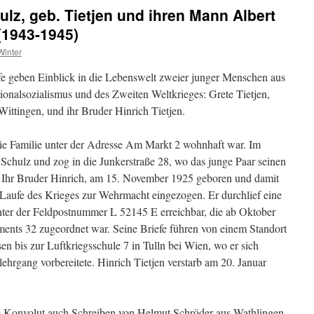
ulz, geb. Tietjen und ihren Mann Albert
(1943-1945)
Winter
fe geben Einblick in die Lebenswelt zweier junger Menschen aus
ionalsozialismus und des Zweiten Weltkrieges: Grete Tietjen,
ttingen, und ihr Bruder Hinrich Tietjen.
ie Familie unter der Adresse Am Markt 2 wohnhaft war. Im
 Schulz und zog in die Junkerstraße 28, wo das junge Paar seinen
 Ihr Bruder Hinrich, am 15. November 1925 geboren und damit
Laufe des Krieges zur Wehrmacht eingezogen. Er durchlief eine
ter der Feldpostnummer L 52145 E erreichbar, die ab Oktober
ments 32 zugeordnet war. Seine Briefe führen von einem Standort
en bis zur Luftkriegsschule 7 in Tulln bei Wien, wo er sich
hrgang vorbereitete. Hinrich Tietjen verstarb am 20. Januar
m Konvolut auch Schreiben von Helmut Schröder aus Wathlingen