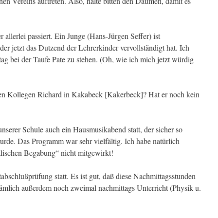
chen Vereins auftreten. Also, halte bitten den Daumen, damit es
 allerlei passiert. Ein Junge (Hans-Jürgen Seffer) ist
r jetzt das Dutzend der Lehrerkinder vervollständigt hat. Ich
g bei der Taufe Pate zu stehen. (Oh, wie ich mich jetzt würdig
en Kollegen Richard in Kakabeck [Kakerbeck]? Hat er noch kein
serer Schule auch ein Hausmusikabend statt, der sicher so
rde. Das Programm war sehr vielfältig. Ich habe natürlich
lischen Begabung“ nicht mitgewirkt!
abschlußprüfung statt. Es ist gut, daß diese Nachmittagsstunden
nämlich außerdem noch zweimal nachmittags Unterricht (Physik u.