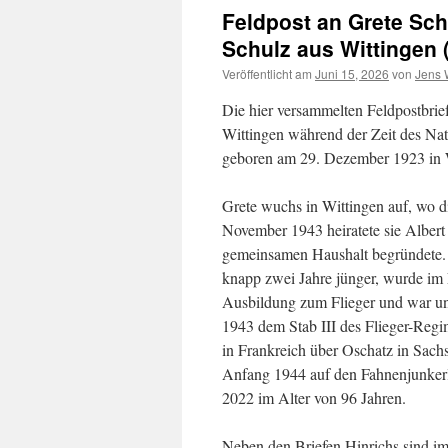
Feldpost an Grete Sch
Schulz aus Wittingen 
Veröffentlicht am
Juni 15, 2026
von
Jens 
Die hier versammelten Feldpostbrie
Wittingen während der Zeit des Nat
geboren am 29. Dezember 1923 in Wi
Grete wuchs in Wittingen auf, wo d
November 1943 heiratete sie Albert
gemeinsamen Haushalt begründete.
knapp zwei Jahre jünger, wurde im 
Ausbildung zum Flieger und war un
1943 dem Stab III des Flieger-Regi
in Frankreich über Oschatz in Sachs
Anfang 1944 auf den Fahnenjunkerle
2022 im Alter von 96 Jahren.
Neben den Briefen Hinrichs sind i