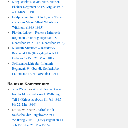
Kriegserlebnisse von Hans Hansen –
Füsilier-Regiment 86 (2. August 1914
– 1. März 1919)
Feldpost an Grete Schulz, geb. Tietjen
und ihren Mann Albert Schulz aus
Wittingen (1943-1945)
Florian Leister – Reserve-Infanterie-
Regiment 92 (Kriegstagebuch 18.
Dezember 1915 – 13. Dezember 1918)
Nikolaus Staubach – Infanterie-
Regiment 116 (Kriegstagebuch 11.
Oktober 1915 – 22. März 1917)
Soldatenberichte des Infanterie
Regiments 94 über die Schlacht bei
Lutomiersk (2.-4. Dezember 1914)
Neueste Kommentare
Jens Winter
zu
Alfred Krah – Soldat
bei der Flugabwehr im 1. Weltkrieg –
Teil 1 (Kriegstagebuch 11. Juli 1915
bis 22. Mai 1916)
Dr. W. W. Beer
zu
Alfred Krah –
Soldat bei der Flugabwehr im 1.
Weltkrieg – Teil 1 (Kriegstagebuch 11.
Juli 1915 bis 22. Mai 1916)