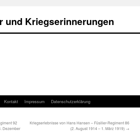
r und Kriegserinnerungen
Kontakt
Impressum
Datenschutzerklärung
egiment 92
Kriegserlebnisse von Hans Hansen – Füsilier-Regiment 86
3. Dezember
(2. August 1914 – 1. März 1919)
→