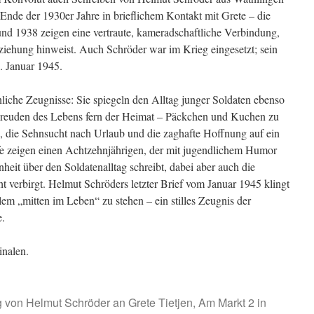
t Ende der 1930er Jahre in brieflichem Kontakt mit Grete – die
und 1938 zeigen eine vertraute, kameradschaftliche Verbindung,
eziehung hinweist. Auch Schröder war im Krieg eingesetzt; sein
3. Januar 1945.
nliche Zeugnisse: Sie spiegeln den Alltag junger Soldaten ebenso
Freuden des Lebens fern der Heimat – Päckchen und Kuchen zu
, die Sehnsucht nach Urlaub und die zaghafte Hoffnung auf ein
fe zeigen einen Achtzehnjährigen, der mit jugendlichem Humor
heit über den Soldatenalltag schreibt, dabei aber auch die
verbirgt. Helmut Schröders letzter Brief vom Januar 1945 klingt
llem „mitten im Leben“ zu stehen – ein stilles Zeugnis der
e.
inalen.
 von Helmut Schröder an Grete Tietjen, Am Markt 2 in