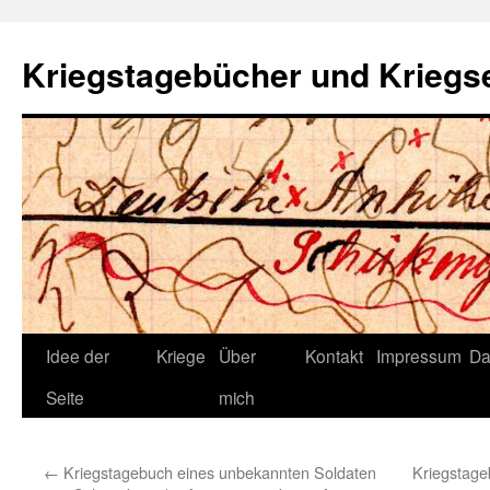
Zum
Inhalt
Kriegstagebücher und Kriegs
springen
Idee der
Kriege
Über
Kontakt
Impressum
Da
Seite
mich
←
Kriegstagebuch eines unbekannten Soldaten
Kriegstage