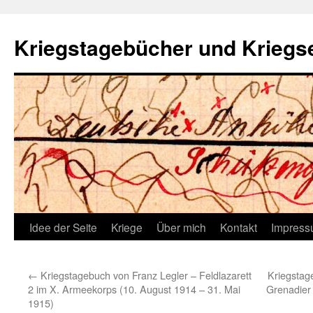
Kriegstagebücher und Kriegs
Idee der Seite
Kriege
Über mich
Kontakt
Impres
←
Kriegstagebuch von Franz Legler – Feldlazarett
Kriegstag
2 im X. Armeekorps (10. August 1914 – 31. Mai
Grenadier
1915)