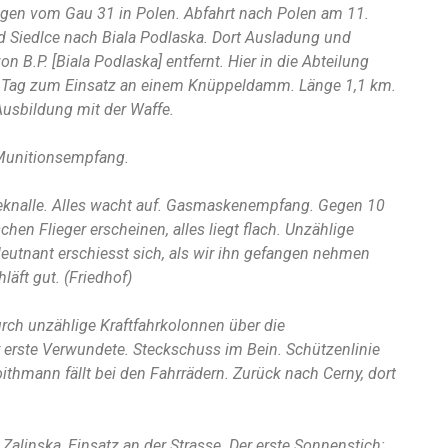
ungen vom Gau 31 in Polen. Abfahrt nach Polen am 11.
d Siedlce nach Biala Podlaska. Dort Ausladung und
B.P. [Biala Podlaska] entfernt. Hier in die Abteilung
 Tag zum Einsatz an einem Knüppeldamm. Länge 1,1 km.
sbildung mit der Waffe.
Munitionsempfang.
eknalle. Alles wacht auf. Gasmaskenempfang. Gegen 10
chen Flieger erscheinen, alles liegt flach. Unzählige
eutnant erschiesst sich, als wir ihn gefangen nehmen
läft gut. (Friedhof)
rch unzählige Kraftfahrkolonnen über die
 erste Verwundete. Steckschuss im Bein. Schützenlinie
thmann fällt bei den Fahrrädern. Zurück nach Cerny, dort
Zalinska, Einsatz an der Strasse. Der erste Sonnenstich: