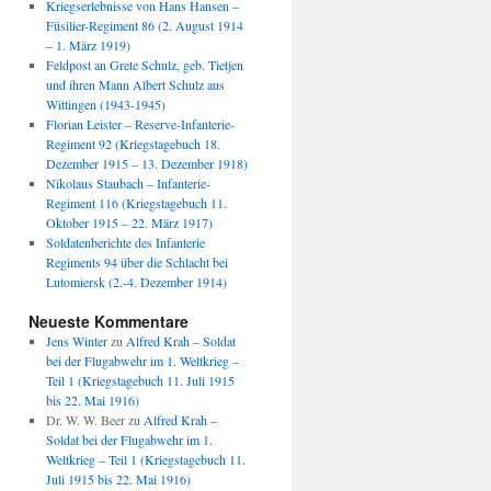
Kriegserlebnisse von Hans Hansen –
Füsilier-Regiment 86 (2. August 1914
– 1. März 1919)
Feldpost an Grete Schulz, geb. Tietjen
und ihren Mann Albert Schulz aus
Wittingen (1943-1945)
Florian Leister – Reserve-Infanterie-
Regiment 92 (Kriegstagebuch 18.
Dezember 1915 – 13. Dezember 1918)
Nikolaus Staubach – Infanterie-
Regiment 116 (Kriegstagebuch 11.
Oktober 1915 – 22. März 1917)
Soldatenberichte des Infanterie
Regiments 94 über die Schlacht bei
Lutomiersk (2.-4. Dezember 1914)
Neueste Kommentare
Jens Winter
zu
Alfred Krah – Soldat
bei der Flugabwehr im 1. Weltkrieg –
Teil 1 (Kriegstagebuch 11. Juli 1915
bis 22. Mai 1916)
Dr. W. W. Beer
zu
Alfred Krah –
Soldat bei der Flugabwehr im 1.
Weltkrieg – Teil 1 (Kriegstagebuch 11.
Juli 1915 bis 22. Mai 1916)