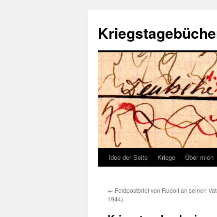
Kriegstagebüche
Idee der Seite
Kriege
Über mich
←
Feldpostbrief von Rudolf an seinen Vat
1944)