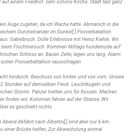
 auf einem Friedhof. Sehr schöne Kirche. Stadt fast ganz
ein Auge zugetan‚ da ich Wache hatte. Abmarsch in die
reichem Durcheinander im Dunkel[.] Pionierbatallion
aus: Gabelbruch. Dolle Erlebnisse mit Heinz Kiehle. Wir
n beim Fluchtversuch. Kommen Mittags hundemüde auf
nischen Schloss an. Bauen Zelte, legen uns lang. Alarm:
 sollen Pionierbattallion rausschlagen.
acht hindurch. Beschuss von hinten und von vorn. Unsere
 2 Stunden auf demselben Fleck. Leuchtkugeln und
eichen Slonim. Panzer hielten uns für Russen. Machen
n finden wir. Kolonnen fahren auf der Strasse, Wir
Aber es geschieht nichts.
Am Abend Abfahrt nach Albertin[,] sind aber nur 6 km.
 einer Brücke helfen, Zur Abwechslung einmal