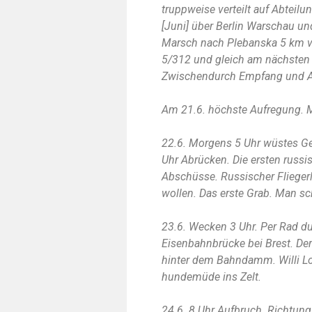
truppweise verteilt auf Abteil
[Juni] über Berlin Warschau un
Marsch nach Plebanska 5 km von 
5/312 und gleich am nächsten
Zwischendurch Empfang und Au
Am 21.6. höchste Aufregung. 
22.6. Morgens 5 Uhr wüstes G
Uhr Abrücken. Die ersten russis
Abschüsse. Russischer Fliegerl
wollen. Das erste Grab. Man sch
23.6. Wecken 3 Uhr. Per Rad du
Eisenbahnbrücke bei Brest. Der
hinter dem Bahndamm. Willi Loi
hundemüde ins Zelt.
24.6. 8 Uhr Aufbruch. Richtung 