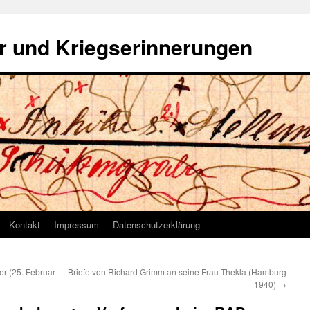
r und Kriegserinnerungen
Kontakt
Impressum
Datenschutzerklärung
er (25. Februar
Briefe von Richard Grimm an seine Frau Thekla (Hamburg
1940)
→