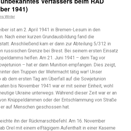
 unbekanntes Verfassers beim RAD
mber 1941)
ns Winter
ber ist am 2. April 1941 in Bremen-Lesum in den
n. Nach einer kurzen Grundausbildung fand die
statt. Anschließend kam er dann zur Abteilung 5/312 in
en russischen Grenze bei Brest. Bei seinem ersten Einsatz
ppeldamms helfen. Am 21. Juni 1941 – dem Tag vor
owjetunion – hat er dann Munition empfangen. Dies zeigt,
hinter den Truppen der Wehrmacht tätig war! Unser
o ab dem ersten Tag am Überfall auf die Sowjetunion
naten bis November 1941 war er mit seiner Einheit, wohl
e heutige Ukraine unterwegs. Während dieser Zeit war er an
u von Knüppeldämmen oder der Entschlammung von Straße
wie er auf Menschen geschossen hat.
eichte ihn der Rückmarschbefehl. Am 16. November
ab Orel mit einem elftägigem Aufenthalt in einer Kaserne