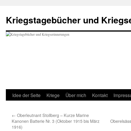
Kriegstagebücher und Kriegs
Idee der Seite
Kriege
Über mich
Kontakt
Impres
←
Oberleutnant Stollberg – Kurze Marine
Kanonen Batterie Nr. 3 (Oktober 1915 bis März
Oberelsässi
1916)