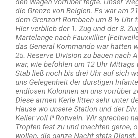
den Wagen vorrüber fegte. Unser Weg 
die Grenze von Belgien. Es war am 21.
dem Grenzort Rombach um 8 ½ Uhr f
Hier verblieb der 1. Zug und der 3. Z
Martelange nach Fauxvillier [Feitweil
das General Kommando war hatten wir
25. Reserve Division zu bauen nach An
war, wie befohlen um 12 Uhr Mittags f
Stab ließ noch bis drei Uhr auf sich w
uns Gelegenheit der durstigen Infante
endlosen Kolonnen an uns vorrüber z
Diese armen Kerle litten sehr unter d
Hause wo unsere Station und der Div.
Keller voll I
Rotwein. Wir sprechen na
a
Tropfen fest zu und machten gerne, 
wollen, die ganze Nacht stets Dienst