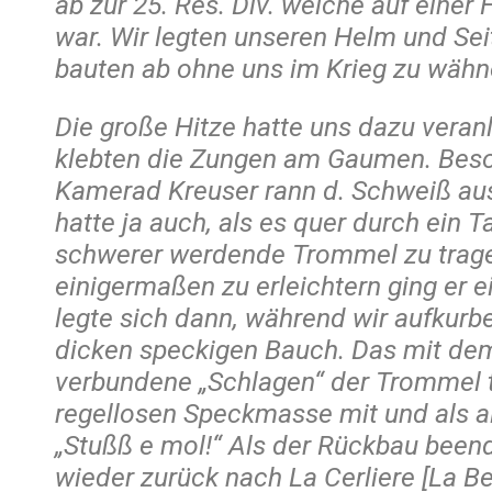
ab zur 25. Res. Div. welche auf eine
war. Wir legten unseren Helm und Se
bauten ab ohne uns im Krieg zu wähn
Die große Hitze hatte uns dazu veran
klebten die Zungen am Gaumen. Bes
Kamerad Kreuser rann d. Schweiß aus 
hatte ja auch, als es quer durch ein T
schwerer werdende Trommel zu trage
einigermaßen zu erleichtern ging er e
legte sich dann, während wir aufkurbe
dicken speckigen Bauch. Das mit de
verbundene „Schlagen“ der Trommel te
regellosen Speckmasse mit und als al
„Stußß e mol!“ Als der Rückbau beend
wieder zurück nach La Cerliere [La Ber