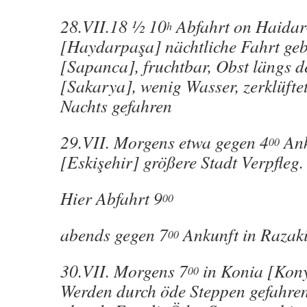
28.VII.18 ½ 10
Abfahrt on Haidar
h
[Haydarpaşa] nächtliche Fahrt ge
[Sapanca], fruchtbar, Obst längs d
[Sakarya], wenig Wasser, zerklüfte
Nachts gefahren
29.VII. Morgens etwa gegen 4
Ank
00
[Eskişehir] größere Stadt Verpfleg.
Hier Abfahrt 9
00
abends gegen 7
Ankunft in Razaki
00
30.VII. Morgens 7
in Konia [Kony
00
Werden durch öde Steppen gefahre