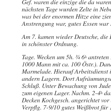
Gef. waren die einzige die da ware
nächsten Tage wurden Zelte in Nebe
was bei der enormen Hitze eine zie
Anstrengung war, gutes Essen war
Am 7. kamen wieder Deutsche, die
in schönster Ordnung.
Tage. Wecken um 5h. ¾ 6
antreten
h
1000 Mann mit ca. 100 Östr.). Dan
Marmelade. Hierauf Arbeitsdienst i
andern Lagern. Dort Aufräumungsa
Schluß. Unter Bewachung von Jude
zum eigenen Lager. Nachm. 2-4
das
h
Decken Kochgesch. angerichtet vor
Verpflg. 7-9/10 gutes Weißbrot für 