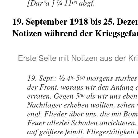
[Darʿā ] ¼ 11
abgf.
00
19. September 1918 bis 25. Dez
Notizen während der Kriegsgefa
Erste Seite mit Notizen aus der K
19. Sept.: ½ 4
-5
morgens starkes
h
00
der Front, woraus wir den Anfang d
erraten. Gegen 5
als wir uns ebe
00
Nachtlager erheben wollten, sehen w
engl. Flieder über uns, die mit Bo
Feuer allerlei Schaden anrichteten.
auf größere feindl. Fliegertätigkei