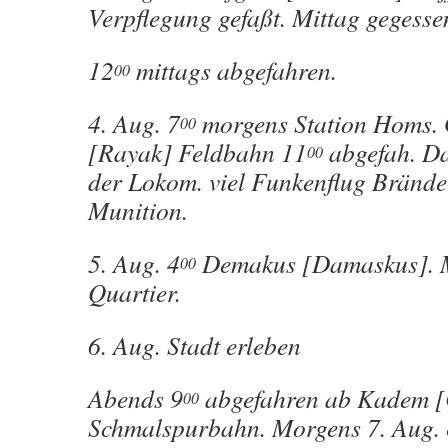
Verpflegung gefaßt. Mittag gegesse
12
mittags abgefahren.
00
4. Aug. 7
morgens Station Homs. 
00
[Rayak] Feldbahn 11
abgefah. D
00
der Lokom. viel Funkenflug Bränd
Munition.
5. Aug. 4
Demakus [Damaskus]. M
00
Quartier.
6. Aug. Stadt erleben
Abends 9
abgefahren ab Kadem 
00
Schmalspurbahn. Morgens 7. Aug. 