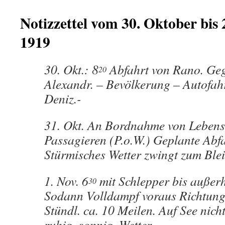
Notizzettel vom 30. Oktober bis
1919
30. Okt.: 8
Abfahrt von Rano. Ge
20
Alexandr. – Bevölkerung – Autofah
Deniz.-
31. Okt. An Bordnahme von Lebens
Passagieren (P.o.W.) Geplante Abf
Stürmisches Wetter zwingt zum Ble
1. Nov. 6
mit Schlepper bis außer
30
Sodann Volldampf voraus Richtung
Stündl. ca. 10 Meilen. Auf See nich
ruhig, sonnig. Wetter.