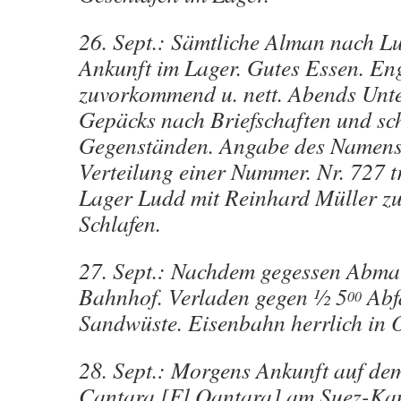
26. Sept.: Sämtliche Alman nach L
Ankunft im Lager. Gutes Essen. Eng
zuvorkommend u. nett. Abends Unt
Gepäcks nach Briefschaften und sc
Gegenständen. Angabe des Namens
Verteilung einer Nummer. Nr. 727 tr
Lager Ludd mit Reinhard Müller 
Schlafen.
27. Sept.: Nachdem gegessen Abma
Bahnhof. Verladen gegen ½ 5
Abfa
00
Sandwüste. Eisenbahn herrlich in 
28. Sept.: Morgens Ankunft auf d
Cantara [El Qantara] am Suez-Kan