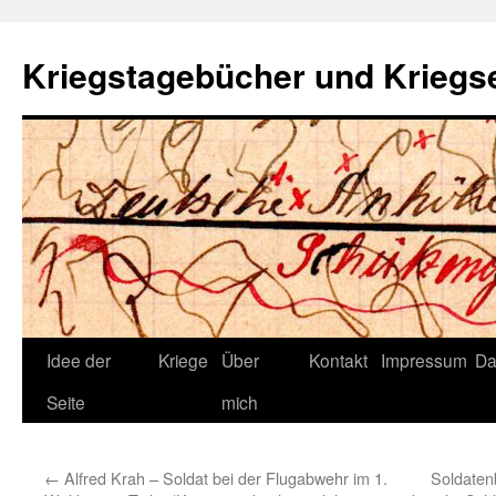
Zum
Inhalt
Kriegstagebücher und Kriegs
springen
Idee der
Kriege
Über
Kontakt
Impressum
Da
Seite
mich
←
Alfred Krah – Soldat bei der Flugabwehr im 1.
Soldaten