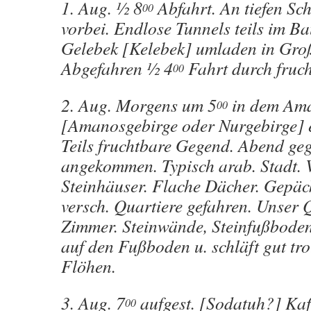
1. Aug. ½ 8
Abfahrt. An tiefen Sch
00
vorbei. Endlose Tunnels teils im B
Gelebek [Kelebek] umladen in Gro
Abgefahren ½ 4
Fahrt durch fruc
00
2. Aug. Morgens um 5
in dem Am
00
[Amanosgebirge oder Nurgebirge] e
Teils fruchtbare Gegend. Abend ge
angekommen. Typisch arab. Stadt. 
Steinhäuser. Flache Dächer. Gepäck
versch. Quartiere gefahren. Unser Q
Zimmer. Steinwände, Steinfußboden
auf den Fußboden u. schläft gut tro
Flöhen.
3. Aug. 7
aufgest. [Sodatuh?] Kaff
00