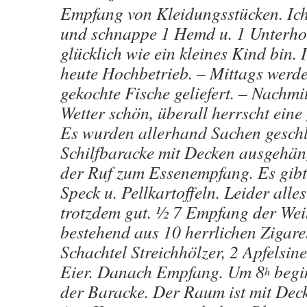
Empfang von Kleidungsstücken. Ich 
und schnappe 1 Hemd u. 1 Unterho
glücklich wie ein kleines Kind bin. 
heute Hochbetrieb. – Mittags werde
gekochte Fische geliefert. – Nachmi
Wetter schön, überall herrscht ein
Es wurden allerhand Sachen geschl
Schilfbaracke mit Decken ausgehän
der Ruf zum Essenempfang. Es gibt
Speck u. Pellkartoffeln. Leider alles
trotzdem gut. ½ 7 Empfang der We
bestehend aus 10 herrlichen Zigaret
Schachtel Streichhölzer, 2 Apfelsine
Eier. Danach Empfang. Um 8
begin
h
der Baracke. Der Raum ist mit Dec