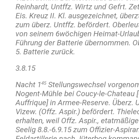
Reinhardt, Untffz. Wirtz und Gefrt. Z
Eis. Kreuz II. Kl. ausgezeichnet, über
zum überz. Untffz. befördert. Oberle
von seinem 6wöchigen Heimat-Urlaub
Führung der Batterie übernommen. Ob
5. Batterie zurück.
3.8.15
Nacht 1
Stellungswechsel vorgeno
45
Nogent-Mühle bei Coucy-le-Chateau 
Auffrique] in Armee-Reserve. Überz. 
Vizew. (Offz. Aspir.) befördert. Thiel
erhalten, weil Offz. Aspir., etatmäßig
Seelig 8.8.-6.9.15 zum Offizier-Aspira
Feldartillerie nach Jüterbog kommand