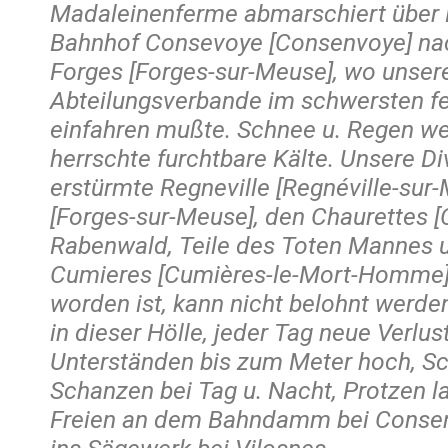
Madaleinenferme abmarschiert über Br
Bahnhof Consevoye [Consenvoye] na
Forges [Forges-sur-Meuse], wo unsere
Abteilungsverbande im schwersten fe
einfahren mußte. Schnee u. Regen we
herrschte furchtbare Kälte. Unsere Div
erstürmte Regneville [Regnéville-sur
[Forges-sur-Meuse], den Chaurettes [C
Rabenwald, Teile des Toten Mannes u
Cumieres [Cumières-le-Mort-Homme]. 
worden ist, kann nicht belohnt werd
in dieser Hölle, jeder Tag neue Verlus
Unterständen bis zum Meter hoch, S
Schanzen bei Tag u. Nacht, Protzen 
Freien an dem Bahndamm bei Conse