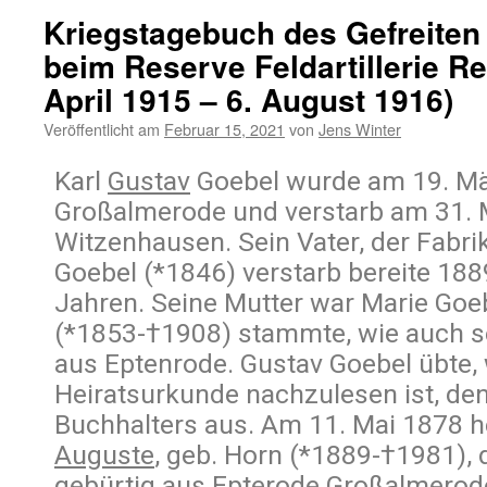
Kriegstagebuch des Gefreiten
beim Reserve Feldartillerie Re
April 1915 – 6. August 1916)
Veröffentlicht am
Februar 15, 2021
von
Jens Winter
Karl
Gustav
Goebel wurde am 19. Mä
Großalmerode und verstarb am 31. 
Witzenhausen. Sein Vater, der Fabri
Goebel (*1846) verstarb bereite 188
Jahren. Seine Mutter war Marie Goeb
(*1853-†1908) stammte, wie auch se
aus Eptenrode. Gustav Goebel übte, 
Heiratsurkunde nachzulesen ist, de
Buchhalters aus. Am 11. Mai 1878 he
Auguste
, geb. Horn (*1889-†1981), 
gebürtig aus Epterode Großalmerod