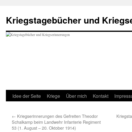
Kriegstagebücher und Kriegs
Idee der Seite
Kriege
Über mich
Kontakt
Impres
←
Kriegserinnerungen des Gefreiten Theodor
Kriegsta
Schalkamp beim Landwehr Infanterie Regiment
53 (1. August – 20. Oktober 1914)